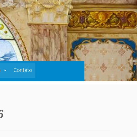
m
Contato
6