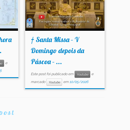
hora
† Santa Missa – V
.
Domingo depois da
Páscoa – ...
e
be
6
Este post foi publicado em
e
Youtube
marcado
em
10/05/2026
Youtube
post