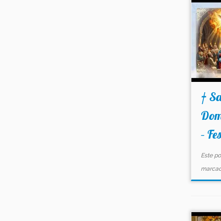
† Sa
Dom
– Fe
Este po
marca