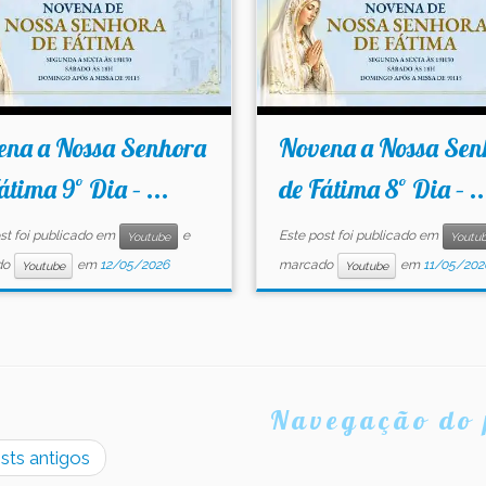
ena a Nossa Senhora
Novena a Nossa Sen
átima 9º Dia – ...
de Fátima 8º Dia – ..
st foi publicado em
e
Este post foi publicado em
Youtube
Youtu
do
em
12/05/2026
marcado
em
11/05/202
Youtube
Youtube
Navegação do 
sts antigos