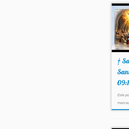
† Sa
Sant
09:1
Este po
marca