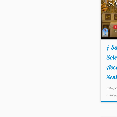
† Sa
Sol
Asc
Senh
Este po
marca