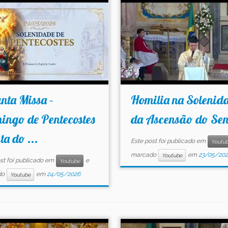
nta Missa –
Homilia na Solenid
ingo de Pentecostes
da Ascensão do Se
sta do ...
Este post foi publicado em
Youtu
marcado
em
23/05/20
Youtube
st foi publicado em
e
Youtube
do
em
24/05/2026
Youtube