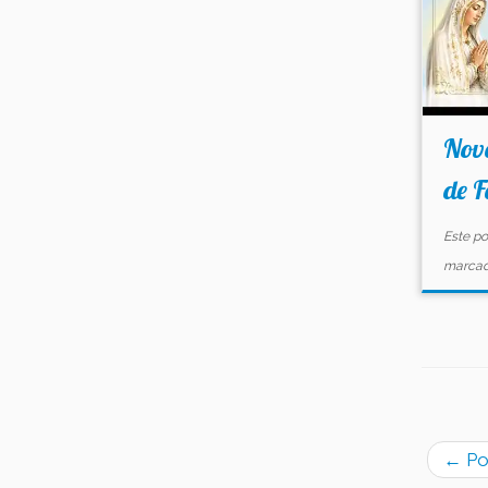
Nov
de F
Este po
marca
←
Po