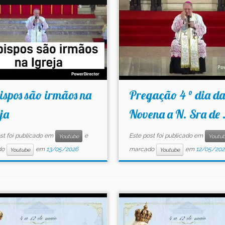
ispos são irmãos na
Pregação 4 ° dia da
ja
Novena a N. Sra de .
st foi publicado em
e
Este post foi publicado em
Youtube
Youtu
do
em
13/05/2026
marcado
em
12/05/202
Youtube
Youtube