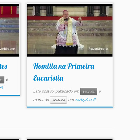
tes
Homilia na Primeira
Eucaristia
e
be
26
Este post foi publicado em
e
Youtube
marcado
em
24/05/2026
Youtube