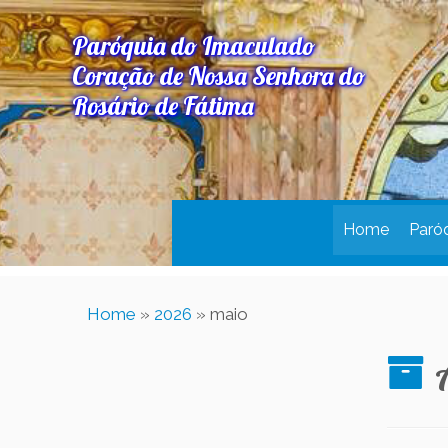
Paróquia do Imaculado
Coração de Nossa Senhora do
Rosário de Fátima
Home
Paró
Home
»
2026
»
maio