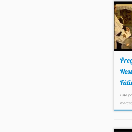
Preg
Nos
Fát
Este po
marca