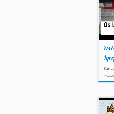
Os b
Igre
Este po
marca