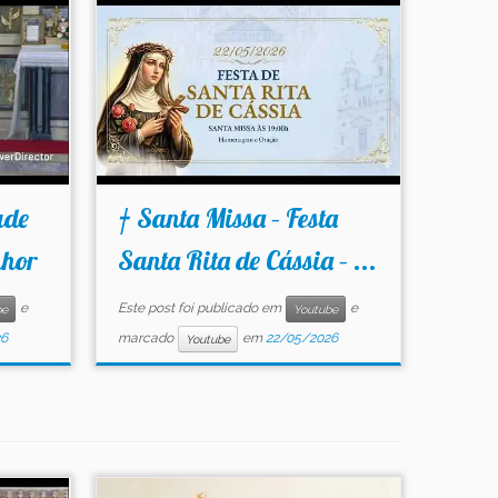
ade
† Santa Missa – Festa
nhor
Santa Rita de Cássia – ...
e
Este post foi publicado em
e
be
Youtube
26
marcado
em
22/05/2026
Youtube