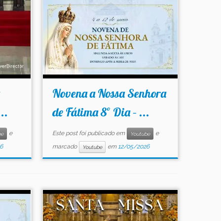
Novena a Nossa Senhora
..
de Fátima 8º Dia – ...
e
Este post foi publicado em
e
be
Youtube
6
marcado
em
12/05/2026
Youtube