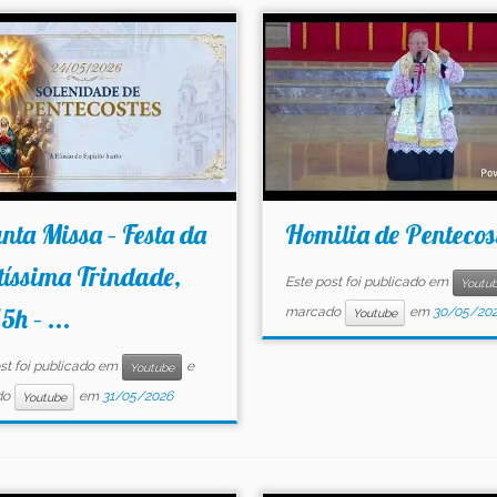
nta Missa – Festa da
Homilia de Pentecos
íssima Trindade,
Este post foi publicado em
Youtu
5h – ...
marcado
em
30/05/20
Youtube
st foi publicado em
e
Youtube
do
em
31/05/2026
Youtube