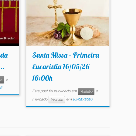
 da
Santa Missa – Primeira
..
Eucaristia 16/05/26
16:00h
e
be
26
Este post foi publicado em
e
Youtube
marcado
em
16/05/2026
Youtube