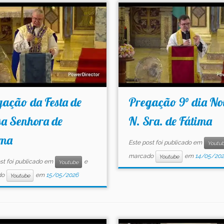
ação da Festa de
Pregação 9° dia No
sa Senhora de
N. Sra. de Fátima
ima
Este post foi publicado em
Youtu
marcado
em
14/05/20
Youtube
st foi publicado em
e
Youtube
do
em
15/05/2026
Youtube