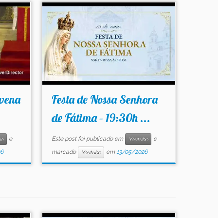
vena
Festa de Nossa Senhora
de Fátima – 19:30h ...
e
Este post foi publicado em
e
be
Youtube
26
marcado
em
13/05/2026
Youtube