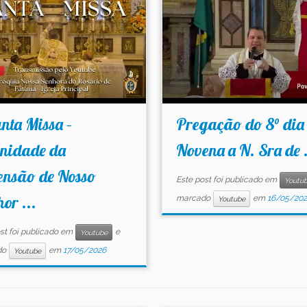
nta Missa –
Pregação do 8° dia
enidade da
Novena a N. Sra de .
ensão de Nosso
Este post foi publicado em
Youtu
or ...
marcado
em
16/05/20
Youtube
st foi publicado em
e
Youtube
do
em
17/05/2026
Youtube