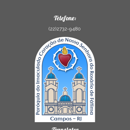
Telefone:
(22)2732-9480
Translater