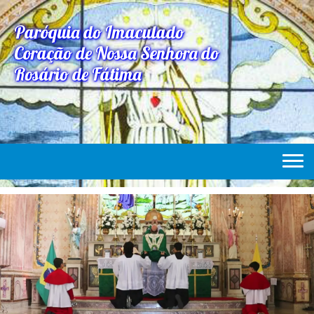
Paróquia do Imaculado
Coração de Nossa Senhora do
Rosário de Fátima
Home
Paróquia
Expediente Paroquial
Eventos
Acesse Também