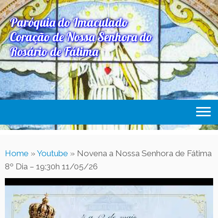
Paróquia do Imaculado
Coração de Nossa Senhora do
Rosário de Fátima
Home
Home
»
Youtube
»
Novena a Nossa Senhora de Fátima
Paróquia
8º Dia – 19:30h 11/05/26
Expediente Paroquial
Eventos
Acesse Também