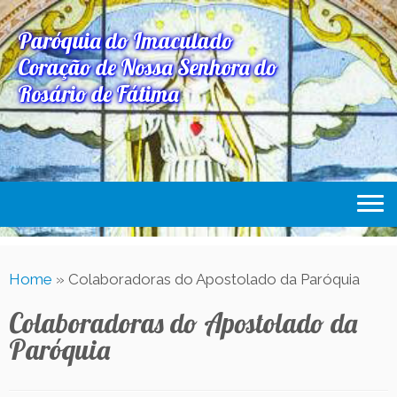
Paróquia do Imaculado
Coração de Nossa Senhora do
Rosário de Fátima
Home
Home
»
Colaboradoras do Apostolado da Paróquia
Paróquia
Colaboradoras do Apostolado da
Expediente Paroquial
Paróquia
Eventos
Acesse Também