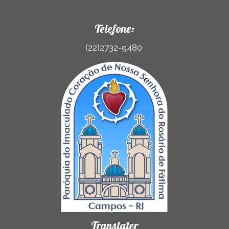
Telefone:
(22)2732-9480
Translater