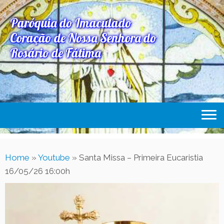
Paróquia do Imaculado
Coração de Nossa Senhora do
Rosário de Fátima
Home
Home
»
Youtube
»
Santa Missa – Primeira Eucaristia
Paróquia
16/05/26 16:00h
Expediente Paroquial
Eventos
Acesse Também