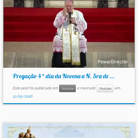
Contato
Pregação 4 ° dia da Novena a N. Sra de ...
Este post foi publicado em
e marcado
em
Youtube
Youtube
12/05/2026