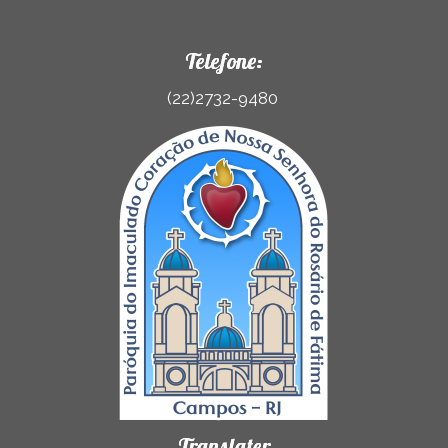
Telefone:
(22)2732-9480
Translater