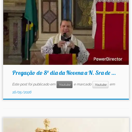
Contato
Pregação do 8° dia da Novena a N. Sra de ...
Este post foi publicado em
e marcado
em
Youtube
Youtube
16/05/2026