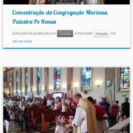
Concentração da Congregação Mariana.
Palestra Pe Renan
Este post foi publicado em
e marcado
em
Youtube
Youtube
06/05/2024