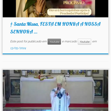
† Santa Missa, FESTA EM HONRA A NOSSA
SENHORA ...
Este post foi publicado em
e marcado
em
Youtube
Youtube
13/05/2024