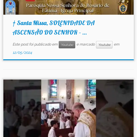
† Santa Missa, SOLENIDADE DA
ASCENSÃO DO SENHOR – ...
Este post foi publicado em
e marcado
em
Youtube
Youtube
12/05/2024