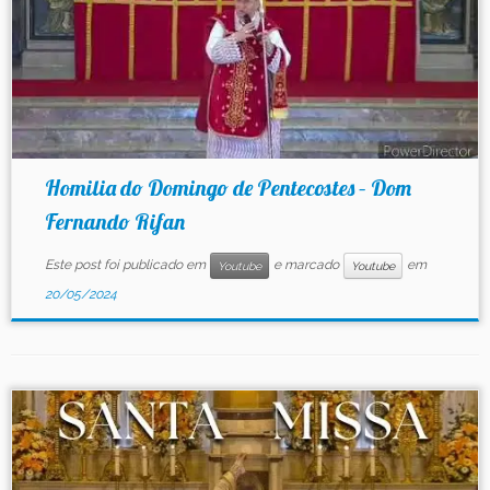
Homilia do Domingo de Pentecostes – Dom
Fernando Rifan
Este post foi publicado em
e marcado
em
Youtube
Youtube
20/05/2024