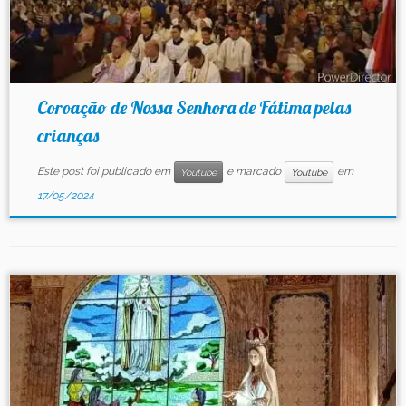
Coroação de Nossa Senhora de Fátima pelas
crianças
Este post foi publicado em
e marcado
em
Youtube
Youtube
17/05/2024