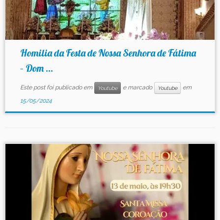
Homilia da Festa de Nossa Senhora de Fátima
– Dom ...
Este post foi publicado em
e marcado
em
Youtube
Youtube
15/05/2024