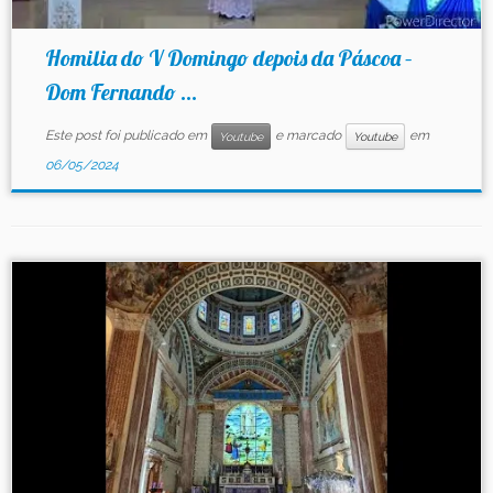
Homilia do V Domingo depois da Páscoa –
Dom Fernando ...
Este post foi publicado em
e marcado
em
Youtube
Youtube
06/05/2024