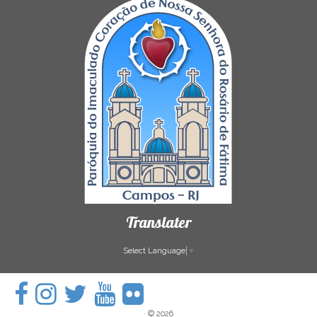
Translater
Select Language
▼
·
© 2026