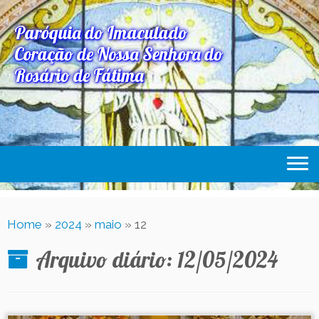
Paróquia do Imaculado
Coração de Nossa Senhora do
Rosário de Fátima
Home
Home
»
2024
»
maio
»
12
Paróquia
Arquivo diário:
12/05/2024
Expediente Paroquial
Eventos
Acesse Também