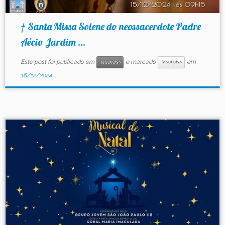
† Santa Missa Solene do neossacerdote Padre
Aécio Jardim ...
Este post foi publicado em
e marcado
em
Youtube
Youtube
16/12/2024