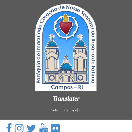
Translater
Select Language
▼