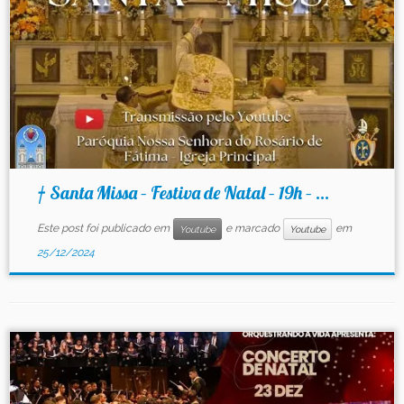
† Santa Missa – Festiva de Natal – 19h – ...
Este post foi publicado em
e marcado
em
Youtube
Youtube
25/12/2024