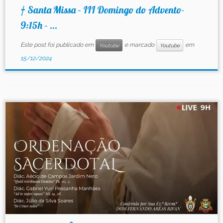
† Santa Missa – III Domingo do Advento-
9:15h – ...
Este post foi publicado em
e marcado
em
Youtube
Youtube
15/12/2024