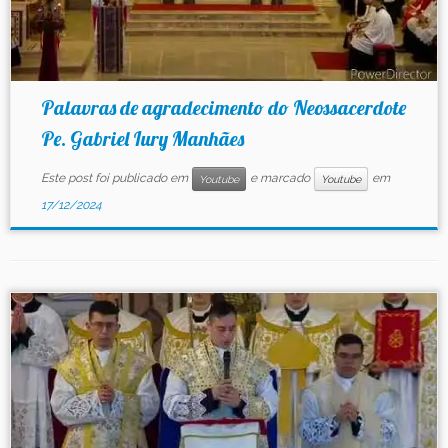
Palavras de agradecimento do Neossacerdote
Pe. Gabriel Iury Manhães
Este post foi publicado em
e marcado
em
Youtube
Youtube
17/12/2024