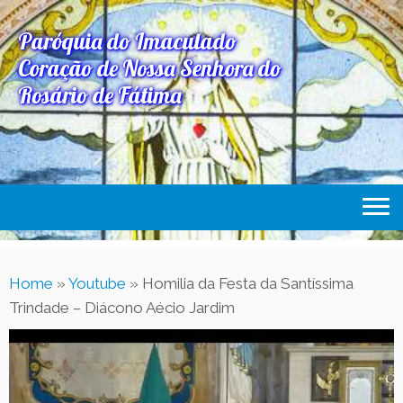
Paróquia do Imaculado
Coração de Nossa Senhora do
Rosário de Fátima
Home
Home
»
Youtube
»
Homilia da Festa da Santíssima
Paróquia
Trindade – Diácono Aécio Jardim
Expediente Paroquial
Eventos
Acesse Também