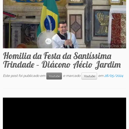
Contato
Homilia da Festa da Santíssima
Trindade – Diácono Aécio Jardim
Este post foi publicado em
e marcado
em
28/05/2024
Youtube
Youtube