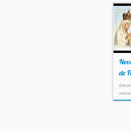
Nov
de F
Este po
marca