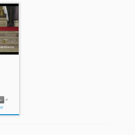
e
be
26