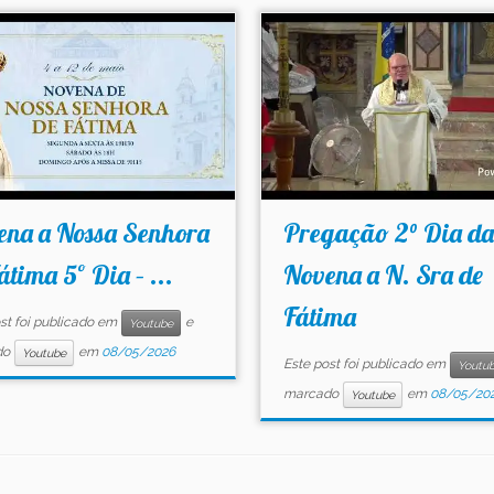
ena a Nossa Senhora
Pregação 2° Dia da
átima 5º Dia – ...
Novena a N. Sra de
Fátima
st foi publicado em
e
Youtube
do
em
08/05/2026
Youtube
Este post foi publicado em
Youtu
marcado
em
08/05/20
Youtube