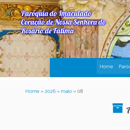
Paróquia do Imaculado
Coração de Nossa Senhora do
Rosário de Fátima
Home
Paró
Home
»
2026
»
maio
»
08