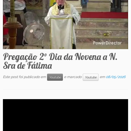
Contato
Pregação 2° Dia da Novena a N.
Sra de Fátima
Este post foi publicado em
e marcado
em
08/05/2026
Youtube
Youtube