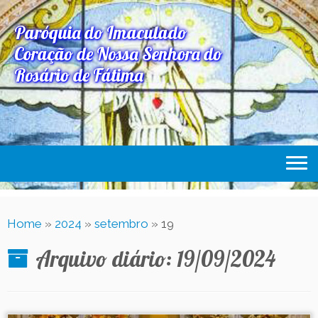
Paróquia do Imaculado
Coração de Nossa Senhora do
Rosário de Fátima
Home
Home
»
2024
»
setembro
»
19
Paróquia
Arquivo diário:
19/09/2024
Expediente Paroquial
Eventos
Acesse Também