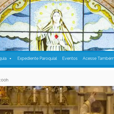
quia
Expediente Paroquial
Eventos
Acesse També
0:00h