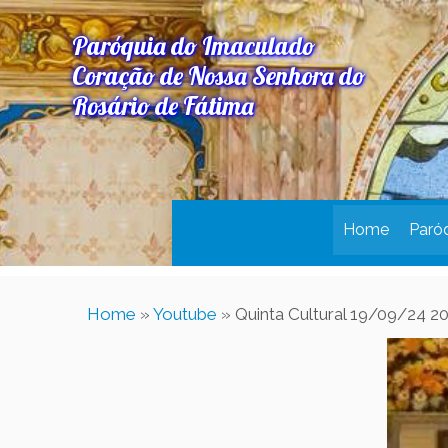
Paróquia do Imaculado
Coração de Nossa Senhora do
Rosário de Fátima
Home
Paró
Home
»
Youtube
»
Quinta Cultural 19/09/24 2