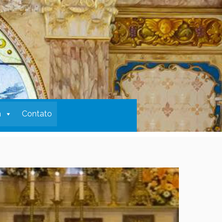
m
Contato