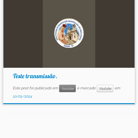
Contato
Teste transmissão.
Este post foi publicado em
e marcado
em
Youtube
Youtube
10/01/2024