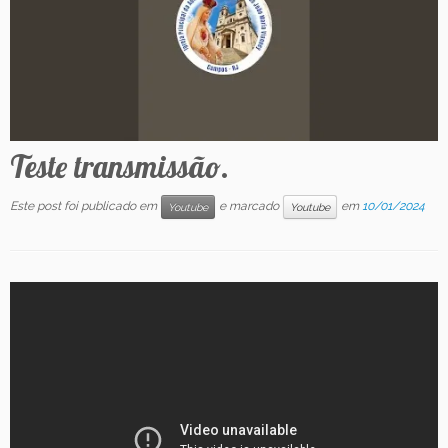
Contato
Teste transmissão.
Este post foi publicado em
e marcado
em
10/01/2024
Youtube
Youtube