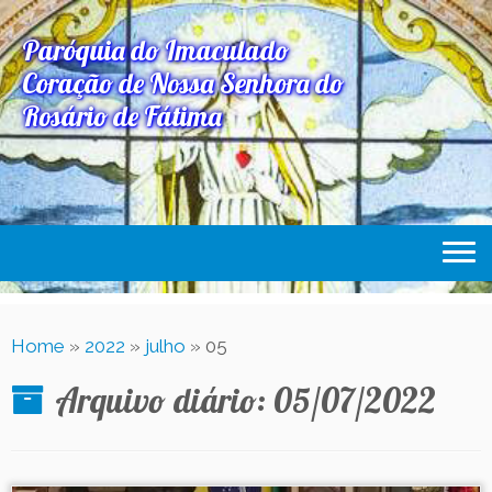
Paróquia do Imaculado
Coração de Nossa Senhora do
Rosário de Fátima
Home
Home
»
2022
»
julho
»
05
Paróquia
Arquivo diário:
05/07/2022
Expediente Paroquial
Eventos
Acesse Também