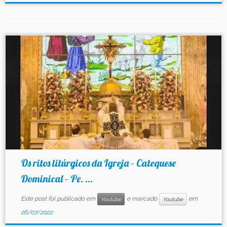
Os ritos litúrgicos da Igreja – Catequese
Dominical – Pe. ...
Este post foi publicado em
e marcado
em
Youtube
Youtube
26/07/2022