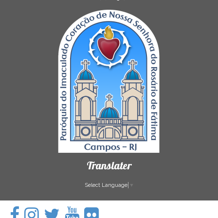
Translater
Select Language
▼