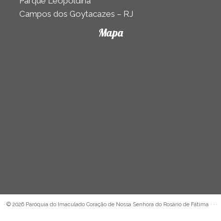
Parque Leopoldina
Campos dos Goytacazes – RJ
Mapa
·
© 2026
Paróquia do Imaculado Coração de Nossa Senhora do Rosário de Fátima
· · ·