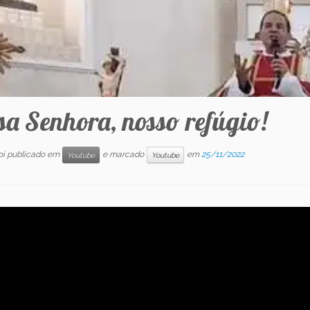
sa Senhora, nosso refúgio!
foi publicado em
e marcado
em
25/11/2022
Youtube
Youtube