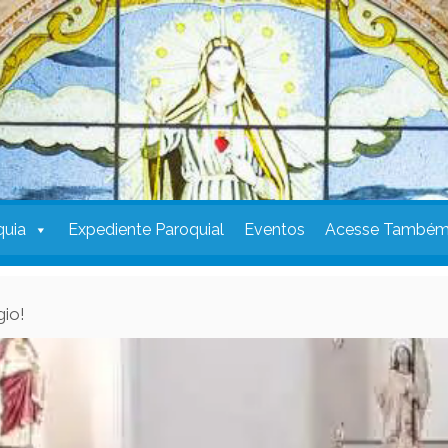
quia
Expediente Paroquial
Eventos
Acesse També
gio!