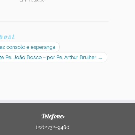
Em "Youtube"
post
raz consolo e esperança
e Pe. João Bosco – por Pe. Arthur Brulher
→
Telefone:
(22)2732-9480