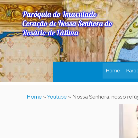
Paróquia do Imaculado
Coração de Nossa Senhora do
Rosário de Fátima
Home
Paró
Home
»
Youtube
»
Nossa Senhora, nosso refú