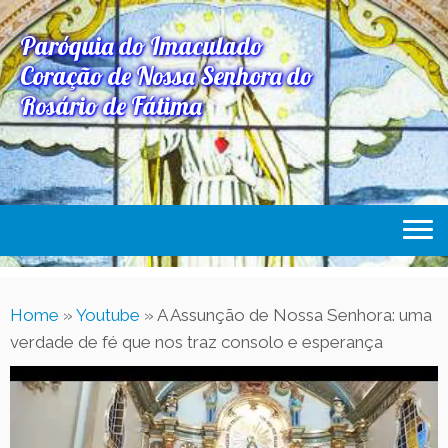
Paróquia do Imaculado
Coração de Nossa Senhora do
Rosário de Fátima
Home
Home
»
Youtube
»
A Assunção de Nossa Senhora: uma
Paróquia
verdade de fé que nos traz consolo e esperança
Expediente Paroquial
Eventos
Acesse Também