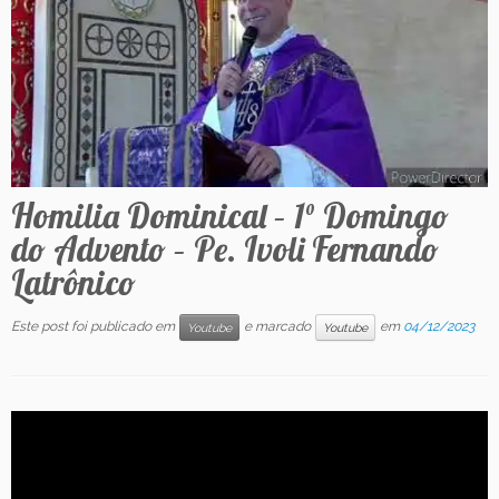
Contato
Homilia Dominical – 1° Domingo
do Advento – Pe. Ivoli Fernando
Latrônico
Este post foi publicado em
e marcado
em
04/12/2023
Youtube
Youtube