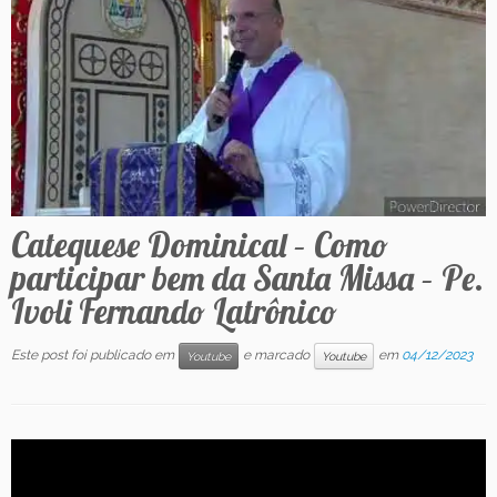
Contato
Catequese Dominical – Como
participar bem da Santa Missa – Pe.
Ivoli Fernando Latrônico
Este post foi publicado em
e marcado
em
04/12/2023
Youtube
Youtube