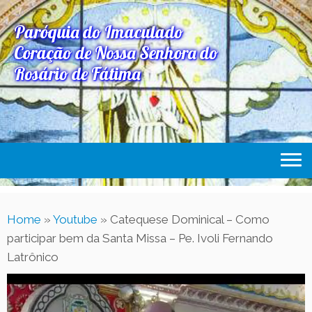
Paróquia do Imaculado
Coração de Nossa Senhora do
Rosário de Fátima
Home
Home
»
Youtube
»
Catequese Dominical – Como
Paróquia
participar bem da Santa Missa – Pe. Ivoli Fernando
Expediente Paroquial
Latrônico
Eventos
Acesse Também