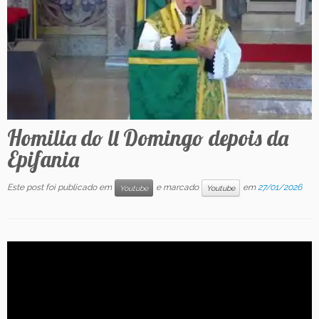
Contato
Homilia do ll Domingo depois da
Epifania
Este post foi publicado em
e marcado
em
27/01/2026
Youtube
Youtube