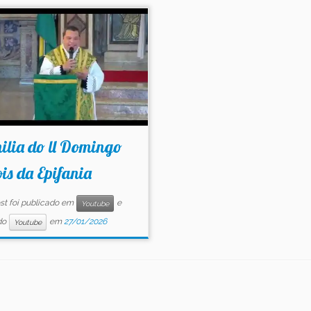
ilia do ll Domingo
is da Epifania
st foi publicado em
e
Youtube
do
em
27/01/2026
Youtube