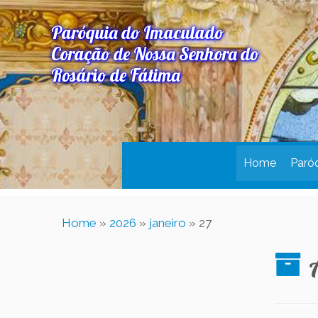
Paróquia do Imaculado
Coração de Nossa Senhora do
Rosário de Fátima
Home
Paró
Home
»
2026
»
janeiro
»
27