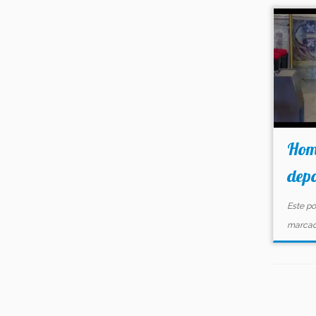
Hom
depo
Este po
marca