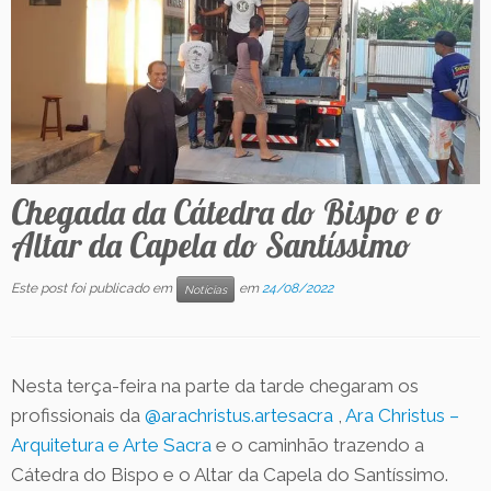
Contato
Chegada da Cátedra do Bispo e o
Altar da Capela do Santíssimo
Este post foi publicado em
em
24/08/2022
Notícias
Nesta terça-feira na parte da tarde chegaram os
profissionais da
@arachristus.artesacra
,
Ara Christus –
Arquitetura e Arte Sacra
e o caminhão trazendo a
Cátedra do Bispo e o Altar da Capela do Santíssimo.