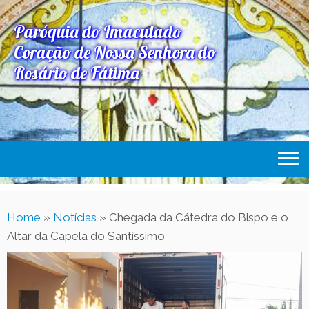
Paróquia do Imaculado
Coração de Nossa Senhora do
Rosário de Fátima
Home
Home
»
Notícias
»
Chegada da Cátedra do Bispo e o
Paróquia
Altar da Capela do Santíssimo
Expediente Paroquial
Eventos
Acesse Também