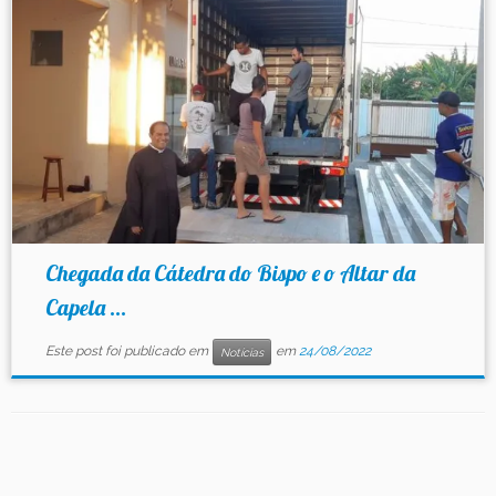
Contato
Chegada da Cátedra do Bispo e o Altar da
Capela ...
Este post foi publicado em
em
24/08/2022
Notícias