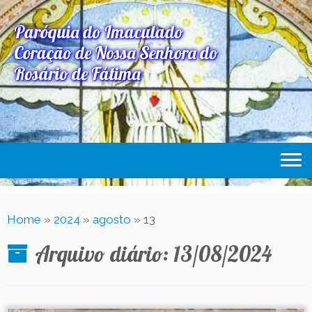
Paróquia do Imaculado
Coração de Nossa Senhora do
Rosário de Fátima
Home
Home
»
2024
»
agosto
»
13
Paróquia
Arquivo diário:
13/08/2024
Expediente Paroquial
Eventos
Acesse Também