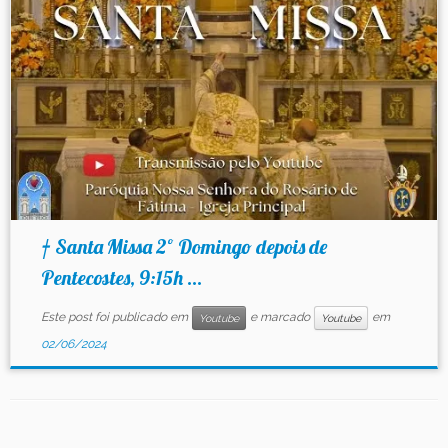
Contato
† Santa Missa 2º Domingo depois de
Pentecostes, 9:15h ...
Este post foi publicado em
e marcado
em
Youtube
Youtube
02/06/2024