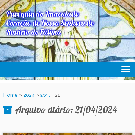
Paróquia do Imaculado
Coração de Nossa Senhora do
Rosário de Fátima
Home
Home
»
2024
»
abril
»
21
Paróquia
Arquivo diário:
21/04/2024
Expediente Paroquial
Eventos
Acesse Também