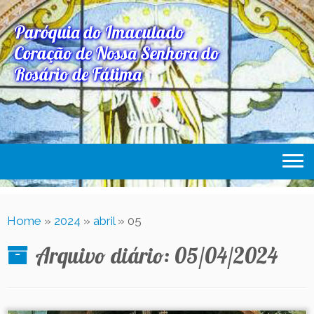
Paróquia do Imaculado
Coração de Nossa Senhora do
Rosário de Fátima
Home
Home
»
2024
»
abril
»
05
Paróquia
Arquivo diário:
05/04/2024
Expediente Paroquial
Eventos
Acesse Também