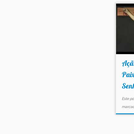
Ação
Paix
Senh
Este po
marca