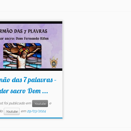
ão das 7 palavras –
dor sacro Dom ...
st foi publicado em
e
Youtube
do
em
29/03/2024
Youtube