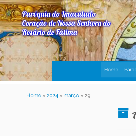
Paróquia do Imaculado
Coração de Nossa Senhora do
Rosário de Fátima
Home
Paró
Home
»
2024
»
março
»
29