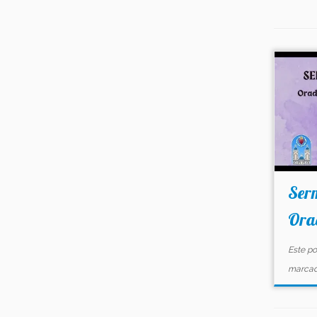
Serm
Ora
Este po
marca