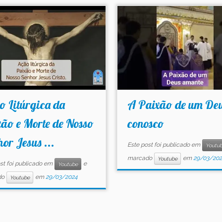
 Litúrgica da
A Paixão de um De
ão e Morte de Nosso
conosco
or Jesus ...
Este post foi publicado em
Youtu
marcado
em
29/03/20
Youtube
st foi publicado em
e
Youtube
do
em
29/03/2024
Youtube