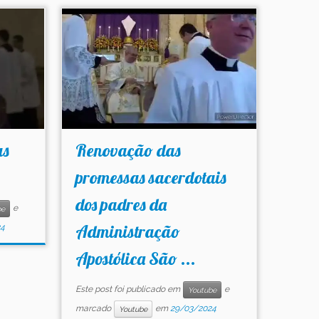
us
Renovação das
promessas sacerdotais
dos padres da
e
be
Administração
24
Apostólica São ...
Este post foi publicado em
e
Youtube
marcado
em
29/03/2024
Youtube