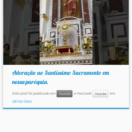
Contato
Adoração ao Santíssimo Sacramento em
nossa paróquia.
Este post foi publicado em
e marcado
em
Youtube
Youtube
08/02/2024