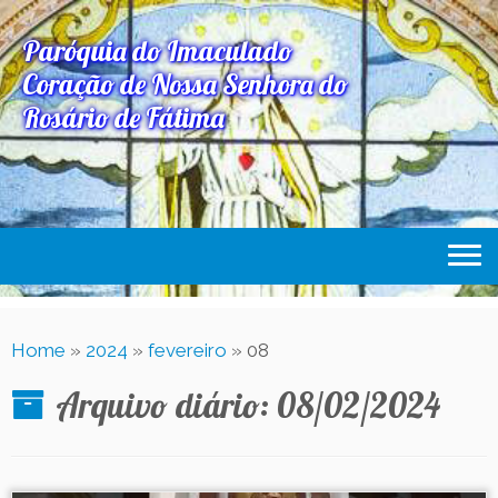
Paróquia do Imaculado
Coração de Nossa Senhora do
Rosário de Fátima
Home
Home
»
2024
»
fevereiro
»
08
Paróquia
Arquivo diário:
08/02/2024
Expediente Paroquial
Eventos
Acesse Também