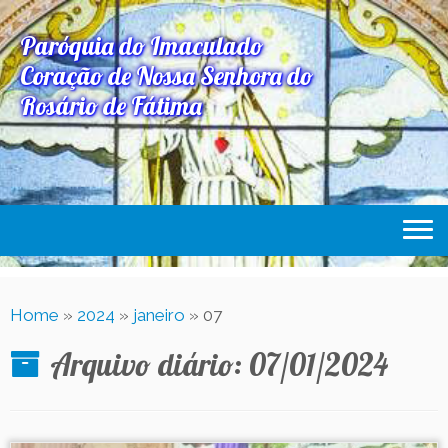
Paróquia do Imaculado
Coração de Nossa Senhora do
Rosário de Fátima
Home
Home
»
2024
»
janeiro
»
07
Paróquia
Arquivo diário:
07/01/2024
Expediente Paroquial
Eventos
Acesse Também