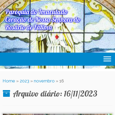
Paróquia do Imaculado
Coração de Nossa Senhora do
Rosário de Fátima
Home
Home
»
2023
»
novembro
»
16
Paróquia
Arquivo diário:
16/11/2023
Expediente Paroquial
Eventos
Acesse Também