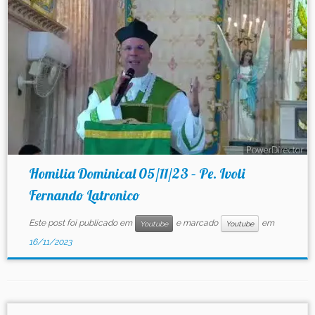
Contato
Homilia Dominical 05/11/23 – Pe. Ivoli
Fernando Latronico
Este post foi publicado em
e marcado
em
Youtube
Youtube
16/11/2023