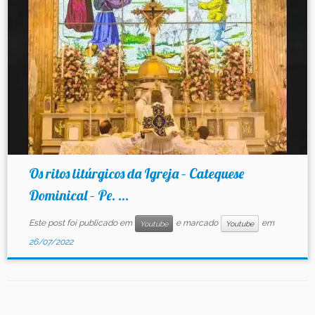
Contato
Os ritos litúrgicos da Igreja – Catequese
Dominical – Pe. ...
Este post foi publicado em
e marcado
em
Youtube
Youtube
26/07/2022