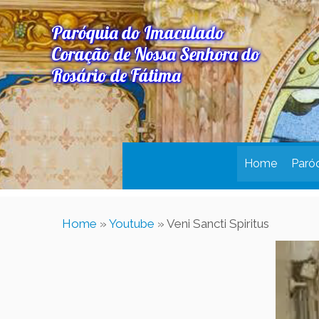
Paróquia do Imaculado
Coração de Nossa Senhora do
Rosário de Fátima
Home
Paró
Home
»
Youtube
»
Veni Sancti Spiritus