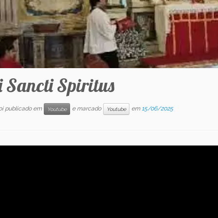
 Sancti Spiritus
foi publicado em
e marcado
em
15/06/2025
Youtube
Youtube