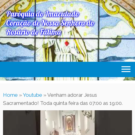
Paróquia do Imaculado
Coração de Nossa Senhora do
Rosário de Fátima
Home
Home
»
Youtube
»
Venham adorar Jesus
Paróquia
Sacramentado! Toda quinta feira das 07:00 as 19:00.
Expediente Paroquial
Eventos
Acesse Também