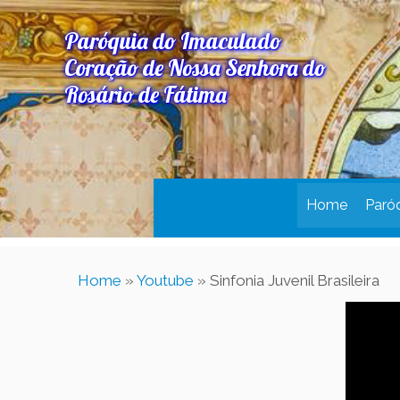
Paróquia do Imaculado
Coração de Nossa Senhora do
Rosário de Fátima
Home
Paró
Home
»
Youtube
»
Sinfonia Juvenil Brasileira