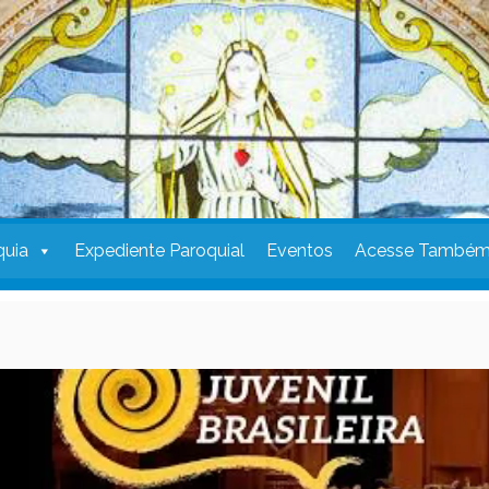
quia
Expediente Paroquial
Eventos
Acesse També