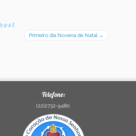
post
Primeiro dia Novena de Natal
→
Telefone:
(22)2732-9480