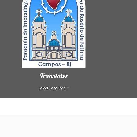
Translater
Select Language
▼