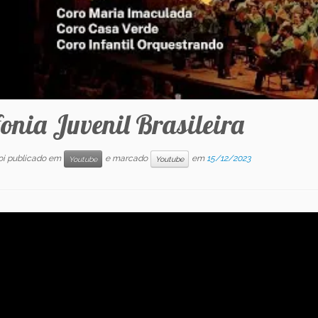
onia Juvenil Brasileira
foi publicado em
e marcado
em
15/12/2023
Youtube
Youtube