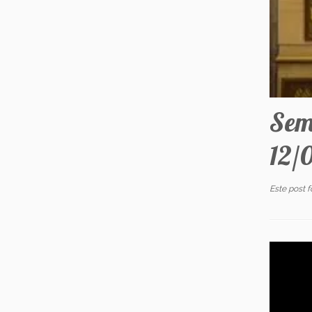
Sem
12/
Este post 