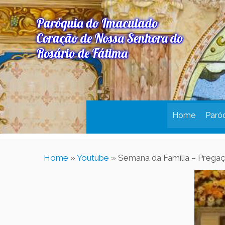
Paróquia do Imaculado
Coração de Nossa Senhora do
Rosário de Fátima
Home
Paró
Home
»
Youtube
»
Semana da Família – Prega