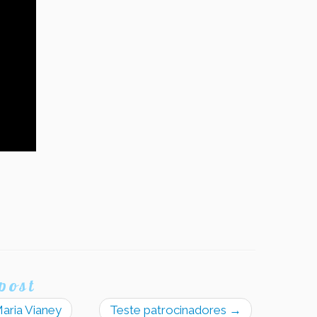
post
aria Vianey
Teste patrocinadores
→