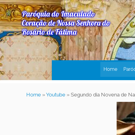
Paróquia do Imaculado
Coração de Nossa Senhora do
Rosário de Fátima
Home
Paró
Home
»
Youtube
»
Segundo dia Novena de Na