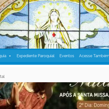
quia
Expediente Paroquial
Eventos
Acesse També
tal