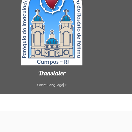
Translater
Select Language
▼