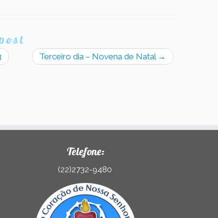
post
3
Terceiro dia – Novena de Natal
→
Telefone:
(22)2732-9480