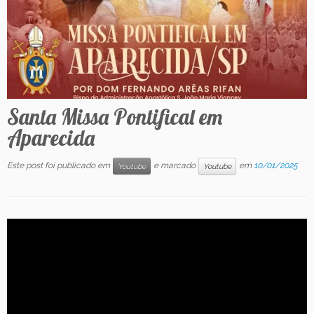
Contato
Santa Missa Pontifical em
Aparecida
Este post foi publicado em
e marcado
em
10/01/2025
Youtube
Youtube