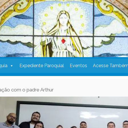
quia
Expediente Paroquial
Eventos
Acesse També
ação com o padre Arthur