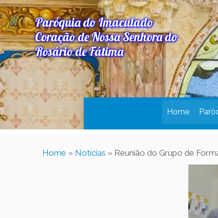
Paróquia do Imaculado
Coração de Nossa Senhora do
Rosário de Fátima
Home
Paró
Home
»
Notícias
»
Reunião do Grupo de Form