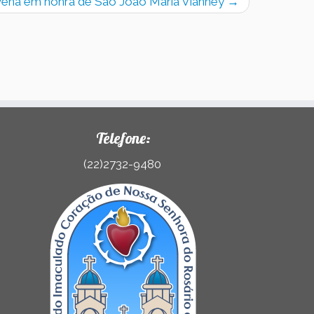
vena em honra de São João Maria Vianney
→
Telefone:
(22)2732-9480