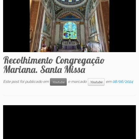
Contato
Recolhimento Congregação
Mariana. Santa Missa
Este post foi publicado em
e marcado
em
08/06/2024
Youtube
Youtube