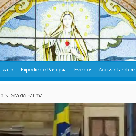
quia
Expediente Paroquial
Eventos
Acesse També
a N. Sra de Fátima