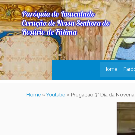
Paróquia do Imaculado
Coração de Nossa Senhora do
Rosário de Fátima
Home
Paró
Home
»
Youtube
»
Pregação 3° Dia da Novena 