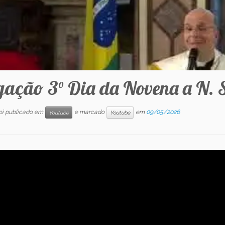
gação 3° Dia da Novena a N. 
foi publicado em
e marcado
em
09/05/2026
Youtube
Youtube