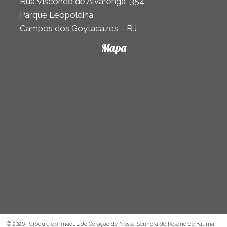
Rua Visconde de Alvarenga, 354
Parque Leopoldina
Campos dos Goytacazes – RJ
Mapa
·
© 2026
Paróquia do Imaculado Coração de Nossa Senhora do Rosário de Fátima
· · ·