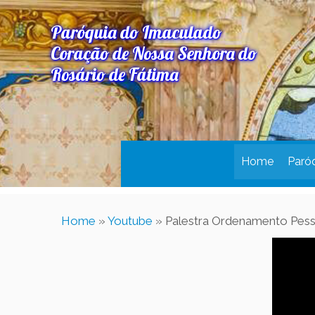
Paróquia do Imaculado
Coração de Nossa Senhora do
Rosário de Fátima
Home
Paró
Home
»
Youtube
»
Palestra Ordenamento Pess