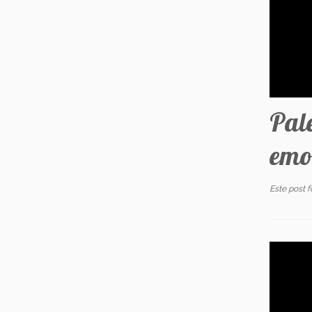
Pal
emo
Este post 