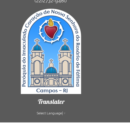
(22)2732-9480
Translater
Select Language
▼