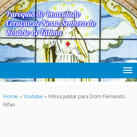
Paróquia do Imaculado
Coração de Nossa Senhora do
Rosário de Fátima
Home
Home
»
Youtube
»
Missa jubilar para Dom Fernando
Paróquia
Rifan
Expediente Paroquial
Eventos
Acesse Também