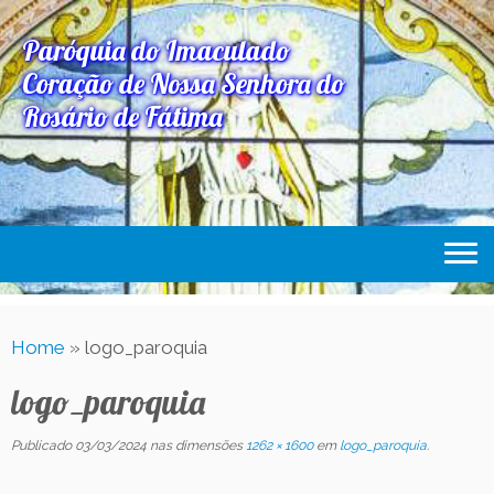
Paróquia do Imaculado
Coração de Nossa Senhora do
Rosário de Fátima
Home
Home
»
logo_paroquia
Paróquia
logo_paroquia
Expediente Paroquial
Eventos
Publicado
03/03/2024
nas dimensões
1262 × 1600
em
logo_paroquia
.
Acesse Também