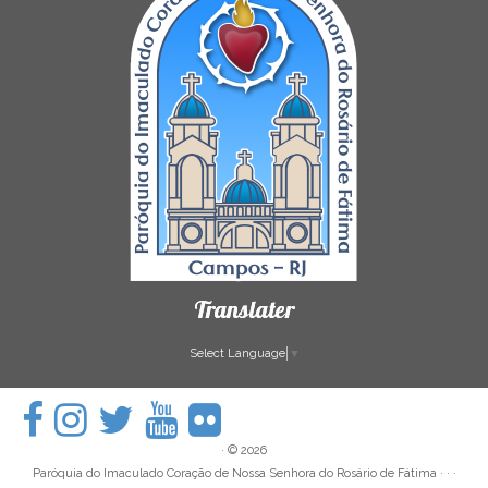
Translater
Select Language
▼
·
© 2026
Paróquia do Imaculado Coração de Nossa Senhora do Rosário de Fátima
· · ·