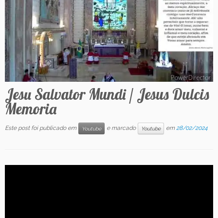
Contato
Jesu Salvator Mundi / Jesus Dulcis
Memoria
Este post foi publicado em
e marcado
em
28/02/2024
Youtube
Youtube